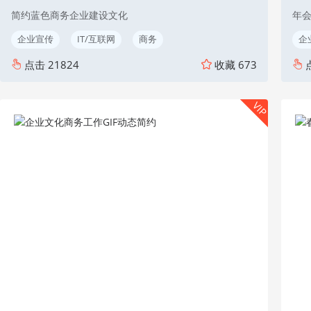
简约蓝色商务企业建设文化
年
企业宣传
IT/互联网
商务
企
点击
21824
收藏
673
VIP