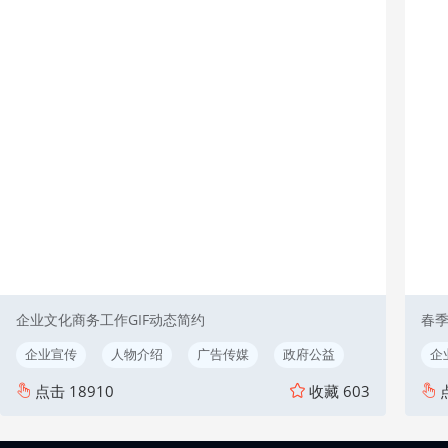
企业文化商务工作GIF动态简约
春
企业宣传
人物介绍
广告传媒
政府公益
企
点击
18910
收藏
603