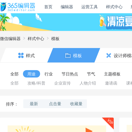
首页
编辑器
运营工具
样式中心
微信编辑器
样式中心
模板
样式
模板
设计师模
全部
用途
行业
节日热点
节气
主题模板
全部
攻略/科普
企业宣传
人物介绍
邀请函
课
最新
点击量
收藏量
排序：
VIP