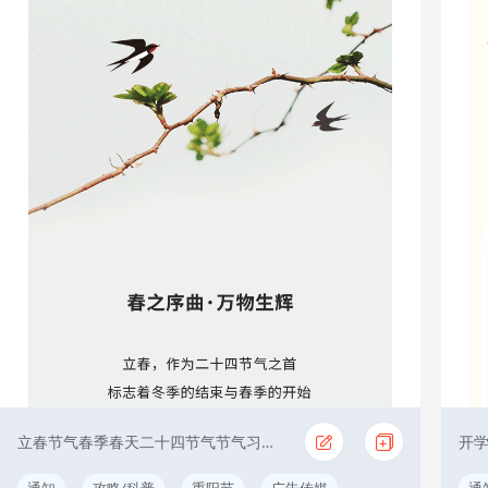
立春节气春季春天二十四节气节气习俗古风
通知
攻略/科普
重阳节
广告传媒
通