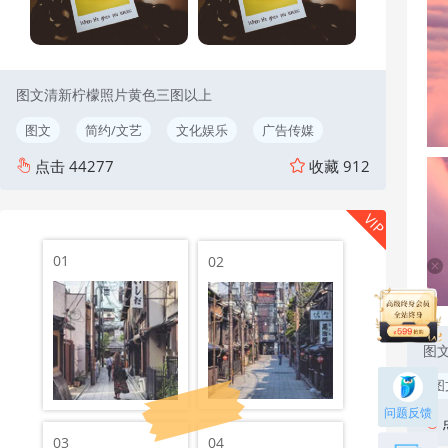
图文清新柠檬照片黄色三图以上
图文
简约/文艺
文化娱乐
广告传媒
点击
44277
收藏
912
VIP
01
02
图
图
问题反馈
03
04