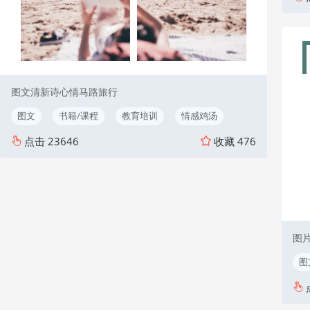
图文清新诗心情马路旅行
图文
书籍/课程
教育培训
情感鸡汤
点击
23646
收藏
476
图
图