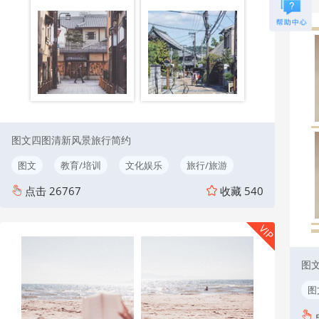
图文四图清新风景旅行简约
图文
教育/培训
文化娱乐
旅行/旅游
点击
26767
收藏
540
VIP
图
图