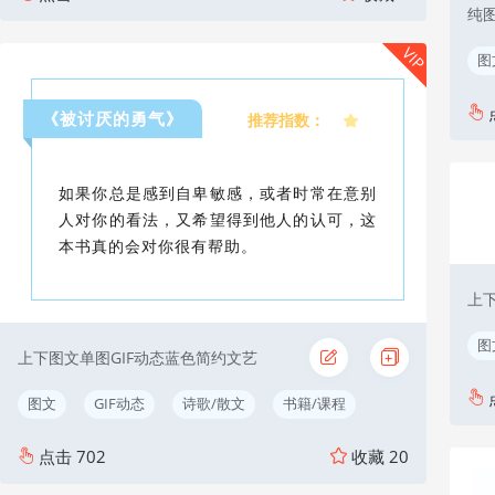
VIP
图
《被讨厌的勇气》
推荐指数：
如果你总是感到自卑敏感，或者时常在意别
人对你的看法，又希望得到他人的认可，这
本书真的会对你很有帮助。
上
图
上下图文单图GIF动态蓝色简约文艺
图文
GIF动态
诗歌/散文
书籍/课程
点击
702
收藏
20