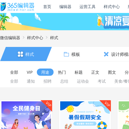
首页
编辑器
运营工具
样式中心
微信编辑器
样式中心
样式
样式
模板
设计师模
全部
VIP
用途
热门
标题
正文
图文
分
全部
通知
招聘
总结
运动会
考试
美食/餐
VIP
VIP