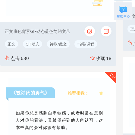
正
正
正文底色背景GIF动态蓝色简约文艺
正文
GIF动态
诗歌/散文
书籍/课程
点击
630
收藏
18
VIP
《被讨厌的勇气》
推荐指数：
如果你总是感到自卑敏感，或者时常在意别
人对你的看法，又希望得到他人的认可，这
本书真的会对你很有帮助。