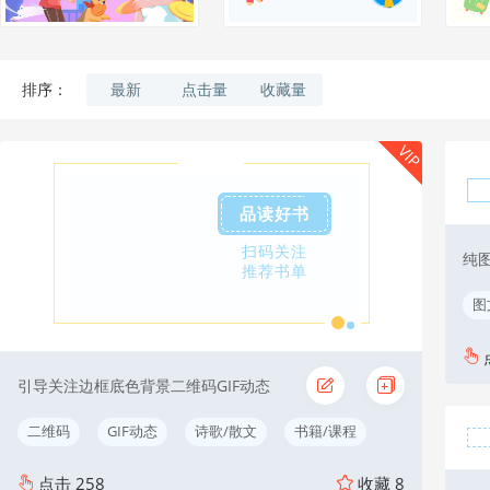
最新
点击量
收藏量
排序：
VIP
品读好书
扫码关注
纯
推荐书单
图
引导关注边框底色背景二维码GIF动态
二维码
GIF动态
诗歌/散文
书籍/课程
点击
258
收藏
8