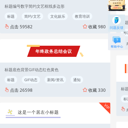
标题编号数字简约文艺框线多边形
标题
简约/文艺
文化娱乐
教育培训
标
点击
59582
收藏
980
问题反馈
标
年终政务总结会议
标题底色背景GIF动态红色黄色
标题
GIF动态
新闻/资讯
通知
标
点击
26598
收藏
330
标
VIP
这是一个居左小标题