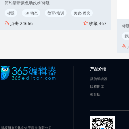
简约清新紫色动效gif标题
标题
GIF动态
教育/培训
美食/餐饮
点击
24666
收藏
467
标
标
产品介绍
微信编辑器
版权图库
教育版
版权所有©北京饼干科技有限公司