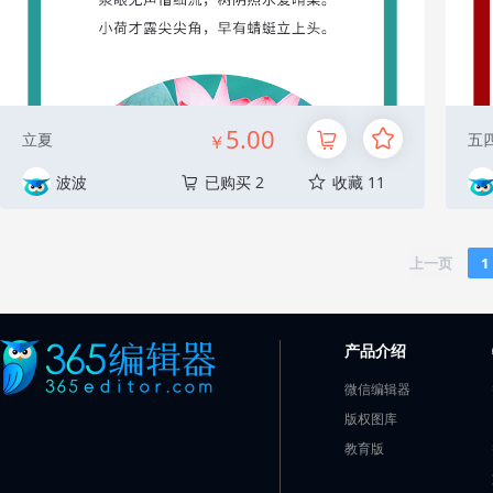
5.00
立夏
五
￥
波波
已购买 2
收藏 11
上一页
1
产品介绍
微信编辑器
版权图库
教育版