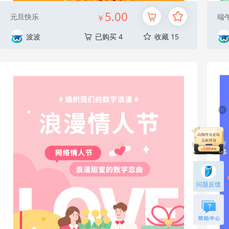
5.00
元旦快乐
端
￥
波波
已购买 4
收藏 15
问题反馈