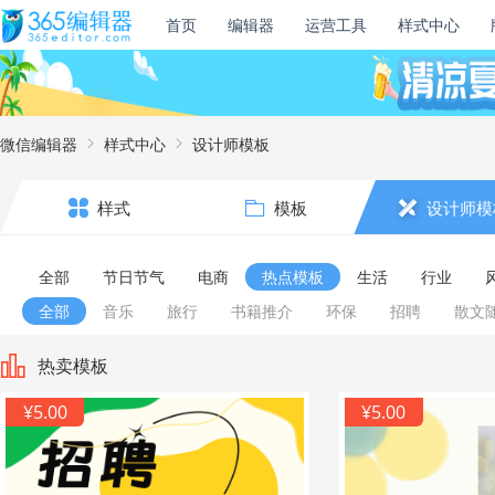
首页
编辑器
运营工具
样式中心
微信编辑器
样式中心
设计师模板
样式
模板
设计师模
全部
节日节气
电商
热点模板
生活
行业
全部
音乐
旅行
书籍推介
环保
招聘
散文
热卖模板
¥5.00
¥5.00