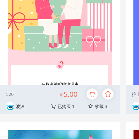
5.00
520
护
￥
波波
已购买 1
收藏 3