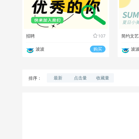
招聘
107
简约文艺
波波
购买
波
最新
点击量
收藏量
排序：