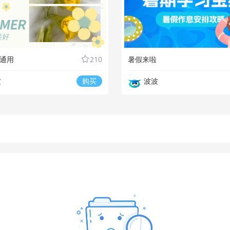
通用
210
暑假来啦
波
购买
波波