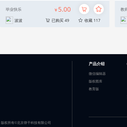
5.00
毕业快乐
教
￥
波波
已购买 49
收藏 117
产品介绍
微信编辑器
版权图库
教育版
版权所有©北京饼干科技有限公司