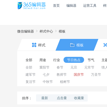
首页
编辑器
运营工具
样
微信编辑器
样式中心
模板
样式
模板
全部
用途
行业
节日热点
节气
主
全部
重阳节
春节
元旦
元宵节
情
建军节
七夕
教师节
国庆节
万圣节
复活节
中秋节
植树节
最新
点击量
收藏量
排序：