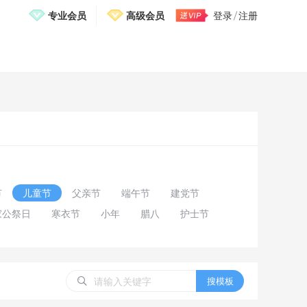
专业会员
高级会员
登录
注册
邀请有礼，免费送VIP
节
儿童节
父亲节
端午节
建党节
家公祭日
寒衣节
小年
腊八
护士节
搜模板