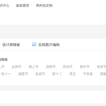
式中心
版权图库
黑科技定制
设计师模板
在线图片编辑
题模板
人节
女神节
愚人节
清明节
劳动节
青年节
母亲
双十一
感恩节
圣诞节
双十二
黑五
平安夜
国