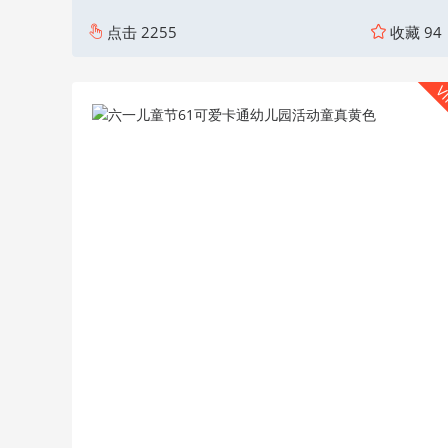
点击
2255
收藏
94
V