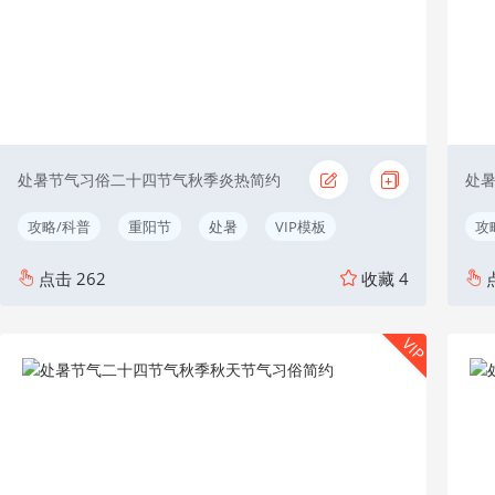
处暑节气习俗二十四节气秋季炎热简约
处
攻略/科普
重阳节
处暑
VIP模板
攻
点击
262
收藏
4
VIP