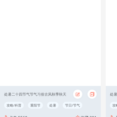
处暑二十四节气节气习俗古风秋季秋天
攻略/科普
重阳节
处暑
节日/节气
攻