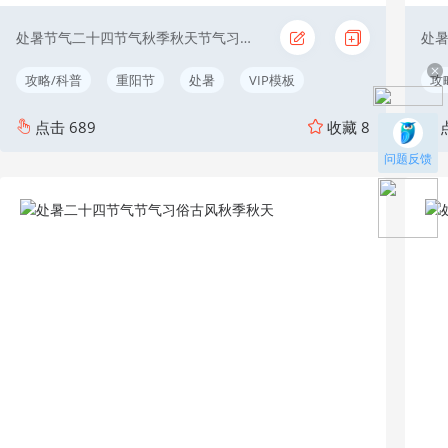
处暑节气二十四节气秋季秋天节气习俗简约
处
攻略/科普
重阳节
处暑
VIP模板
攻
点击
689
收藏
8
问题反馈