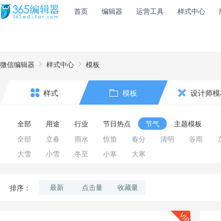
首页
编辑器
运营工具
样式中心
微信编辑器
样式中心
模板
样式
模板
设计师模
全部
用途
行业
节日热点
节气
主题模板
全部
立春
雨水
惊蛰
春分
清明
谷雨
大雪
小雪
冬至
小寒
大寒
最新
点击量
收藏量
排序：
VIP