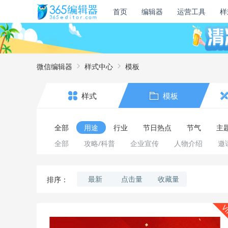
首页
编辑器
运营工具
样
微信编辑器
样式中心
模板
样式
模板
全部
用途
行业
节日热点
节气
主
全部
攻略/科普
企业宣传
人物介绍
邀
最新
点击量
收藏量
排序：
V