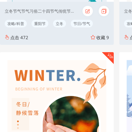
立冬节气节气习俗二十四节气传统节日简约文艺绿色
攻略/科普
重阳节
立冬
节日/节气
攻
点击
472
收藏
9
VIP