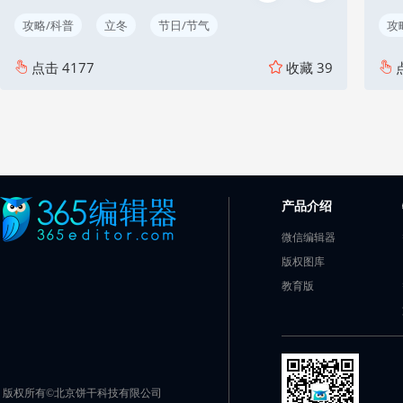
攻略/科普
立冬
节日/节气
攻
点击
4177
收藏
39
产品介绍
微信编辑器
版权图库
教育版
版权所有©北京饼干科技有限公司