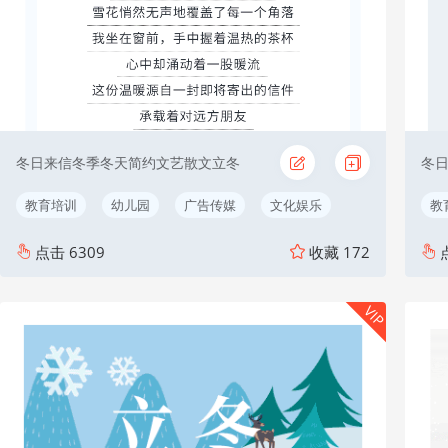
冬日来信冬季冬天简约文艺散文立冬
冬
教育培训
幼儿园
广告传媒
文化娱乐
教
点击
6309
收藏
172
VIP