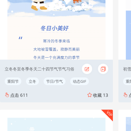
立冬冬至冬季冬天二十四节气节气习俗
初
重阳节
立冬
节日/节气
动态GIF
重
点击
611
收藏
13
VIP