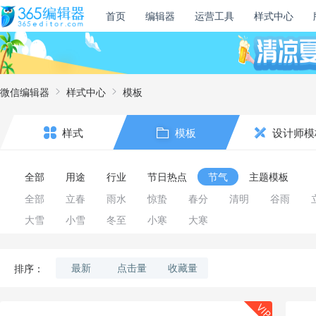
首页
编辑器
运营工具
样式中心
微信编辑器
样式中心
模板
样式
模板
设计师模
全部
用途
行业
节日热点
节气
主题模板
全部
立春
雨水
惊蛰
春分
清明
谷雨
大雪
小雪
冬至
小寒
大寒
最新
点击量
收藏量
排序：
VIP