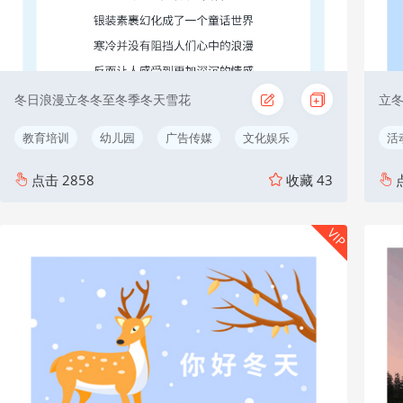
冬日浪漫立冬冬至冬季冬天雪花
立
教育培训
幼儿园
广告传媒
文化娱乐
活
点击
2858
收藏
43
VIP