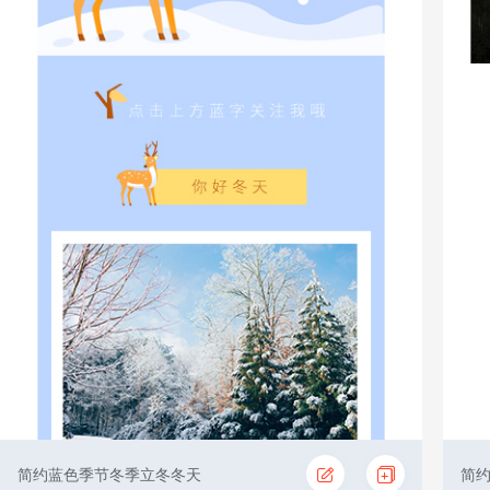
简约蓝色季节冬季立冬冬天
简