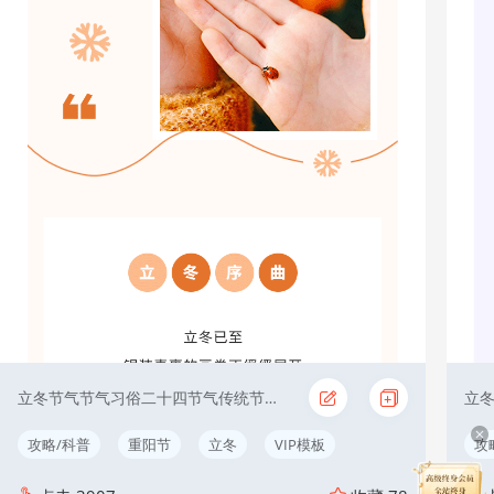
立冬节气节气习俗二十四节气传统节日简约文艺黄色
攻略/科普
重阳节
立冬
VIP模板
攻