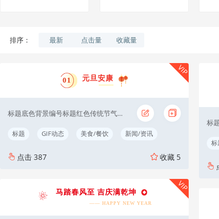
最新
点击量
收藏量
排序：
VIP
元旦安康
01
标题底色背景编号标题红色传统节气元旦
标题
GIF动态
美食/餐饮
新闻/资讯
标
点击
387
收藏
5
VIP
马踏春风至 吉庆满乾坤
—— HAPPY NEW YEAR