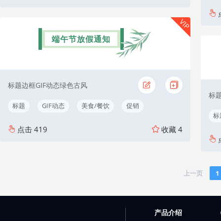
VIP
端午节放假通知
标题边框GIF动态绿色古风
标题
标题
GIF动态
美食/餐饮
促销
标
点击
419
收藏
4
上一页
1
产品介绍