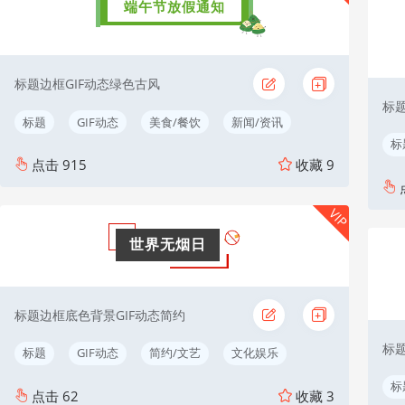
端午节放假通知
标题边框GIF动态绿色古风
标
标题
GIF动态
美食/餐饮
新闻/资讯
标
点击
915
收藏
9
VIP
世界无烟日
标题边框底色背景GIF动态简约
标
标题
GIF动态
简约/文艺
文化娱乐
标
点击
62
收藏
3