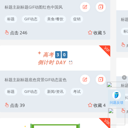
标题主副标题GIF动图红色中国风
标题
GIF动态
美食/餐饮
促销
标
标
点击
246
收藏
5
VIP
高考
3
0
倒计时 DAY
标题主副标题底色背景GIF动态蓝色
标题
标题
GIF动态
新闻/资讯
考试
标
问题反馈
点击
39
收藏
4
VIP