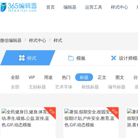
首页
编辑器
运营工具
样式中心
微信编辑器
样式中心
样式
样式
模板
设计师模
全部
VIP
用途
热门
标题
正文
图文
分
全部
主副标题
艺术字体
框线标题
编号标题
VIP
VIP