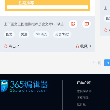
往期推荐
上
图
上下图文三图往期推荐历史文章GIF动态
图文
关注
GIF动态
美食/餐饮
点击
2
收藏
0
上一页
1
产品介绍
微信编辑器
版权图库
教育版