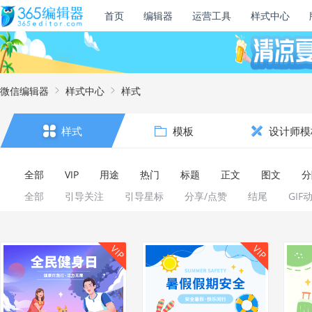
首页
编辑器
运营工具
样式中心
微信编辑器
样式中心
样式
样式
模板
设计师模
全部
VIP
用途
热门
标题
正文
图文
分
全部
引导关注
引导星标
分享/点赞
结尾
GIF
VIP
VIP