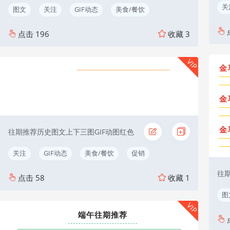
关
图文
关注
GIF动态
美食/餐饮
点击
196
收藏
3
VIP
金
往
期
推
荐
金
金
往期推荐历史图文上下三图GIF动图红色
关注
GIF动态
美食/餐饮
促销
往
点击
58
收藏
1
图
VIP
端午往期推荐