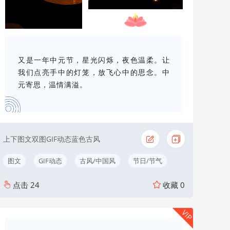
又是一年中元节，星光闪烁，夜色温柔。让
我们点亮手中的灯笼，放飞心中的思念。中
元寄思，温情满溢。
上下图文双图GIF动态蓝色古风
图文
GIF动态
古风/中国风
节日/节气
点击
24
收藏
0
VIP