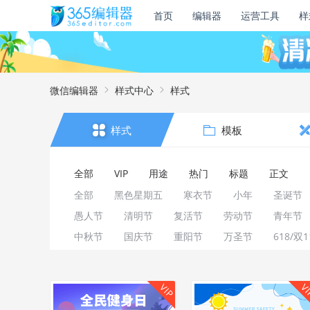
首页
编辑器
运营工具
样
微信编辑器
样式中心
样式
样式
模板
全部
VIP
用途
热门
标题
正文
全部
黑色星期五
寒衣节
小年
圣诞节
愚人节
清明节
复活节
劳动节
青年节
中秋节
国庆节
重阳节
万圣节
618/双1
VIP
V