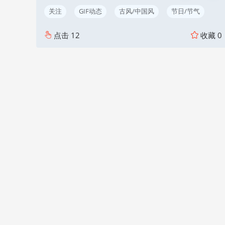
关注
GIF动态
古风/中国风
节日/节气
点击
12
收藏
0