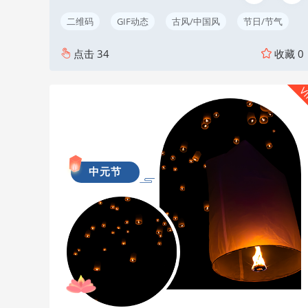
二维码
GIF动态
古风/中国风
节日/节气
点击
34
收藏
0
V
中元节