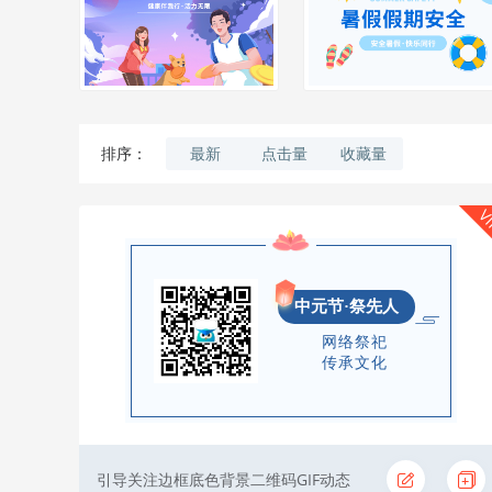
最新
点击量
收藏量
排序：
V
中元节·祭先人
网络祭祀
传承文化
引导关注边框底色背景二维码GIF动态