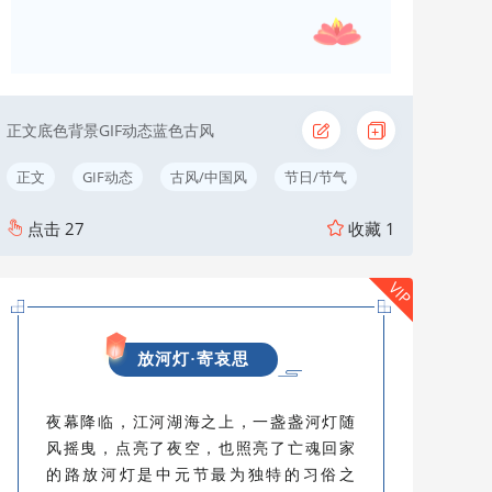
正文底色背景GIF动态蓝色古风
正文
GIF动态
古风/中国风
节日/节气
点击
27
收藏
1
VIP
放河灯·寄哀思
夜幕降临，江河湖海之上，一盏盏河灯随
风摇曳，点亮了夜空，也照亮了亡魂回家
的路放河灯是中元节最为独特的习俗之