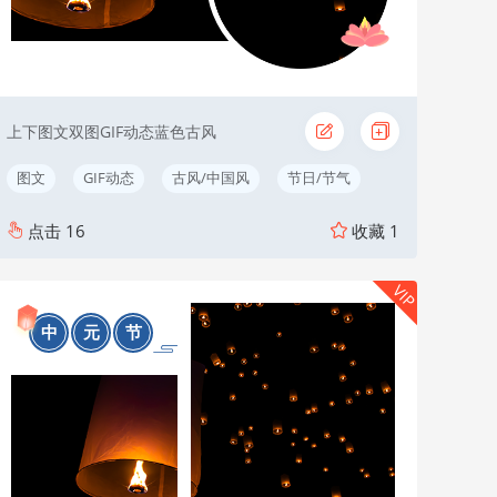
上下图文双图GIF动态蓝色古风
图文
GIF动态
古风/中国风
节日/节气
点击
16
收藏
1
VIP
中
元
节