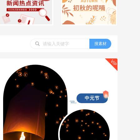
搜素材
VIP
中元节