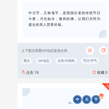
中元节，又称鬼节，是我国古老的传统节日
今夜，月光如水，微风轻拂，让我们共同为
逝去的亲人焚香祈福。
上下图文双图GIF动态蓝色古风
图文
GIF动态
古风/中国风
节日/节气
点击
18
收藏
0
V
中
元
节