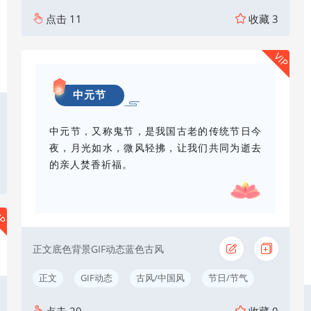
点击
11
收藏
3
VIP
中元节
中元节，又称鬼节，是我国古老的传统节日今
夜，月光如水，微风轻拂，让我们共同为逝去
的亲人焚香祈福。
IP
正文底色背景GIF动态蓝色古风
正文
GIF动态
古风/中国风
节日/节气
点击
29
收藏
0