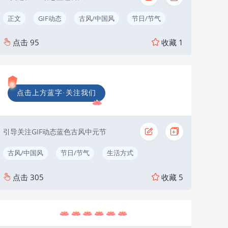
正文
GIF动态
古风/中国风
节日/节气
点击
95
收藏
1
点击上方蓝字·关注我们
引导关注GIF动态蓝色古风中元节
古风/中国风
节日/节气
生活方式
点击
305
收藏
5
引导关注