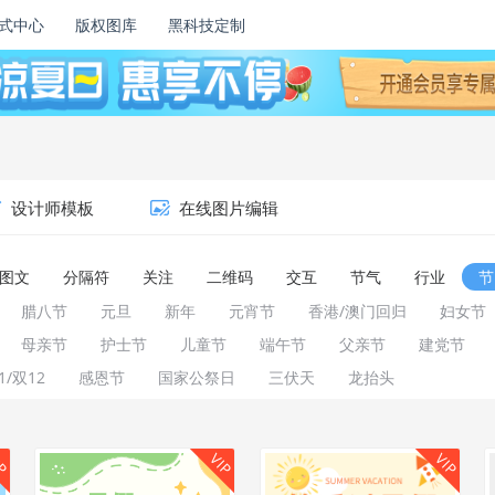
式中心
版权图库
黑科技定制
设计师模板
在线图片编辑
图文
分隔符
关注
二维码
交互
节气
行业
节
腊八节
元旦
新年
元宵节
香港/澳门回归
妇女节
母亲节
护士节
儿童节
端午节
父亲节
建党节
1/双12
感恩节
国家公祭日
三伏天
龙抬头
IP
VIP
VIP