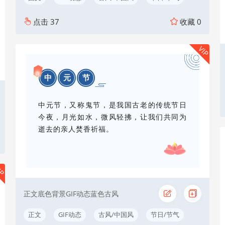
点击
37
收藏
0
VIP
中
元
节
中元节，又称鬼节，是我国古老的传统节日
今夜，月光如水，微风轻拂，让我们共同为
逝去的亲人焚香祈福。
IP
正文底色背景GIF动态蓝色古风
正文
GIF动态
古风/中国风
节日/节气