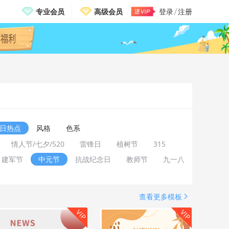
专业会员
高级会员
登录
注册
邀请有礼，免费送VIP
日热点
风格
色系
情人节/七夕/520
雷锋日
植树节
315
建军节
中元节
抗战纪念日
教师节
九一八
查看更多模板
VIP
VIP