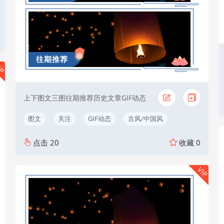
往期推荐
IP
上下图文三图往期推荐历史文章GIF动态
图文
关注
GIF动态
古风/中国风
点击
20
收藏
0
VIP