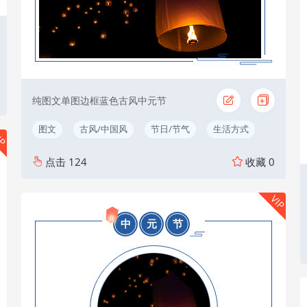
纯图文单图边框蓝色古风中元节
图文
古风/中国风
节日/节气
生活方式
IP
点击
124
收藏
0
VIP
中
元
节