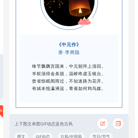
《中元作》
唐·李商隐
绛节飘飖宫国来，中元朝拜上清回。
羊权须得金条脱，温峤终虚玉镜台。
曾省惊眠闻雨过，不知迷路为花开。
有娀未抵瀛洲远，青雀如何鸩鸟媒。
IP
上下图文单图GIF动态蓝色古风
图文
GIF动态
古风/中国风
节日/节气