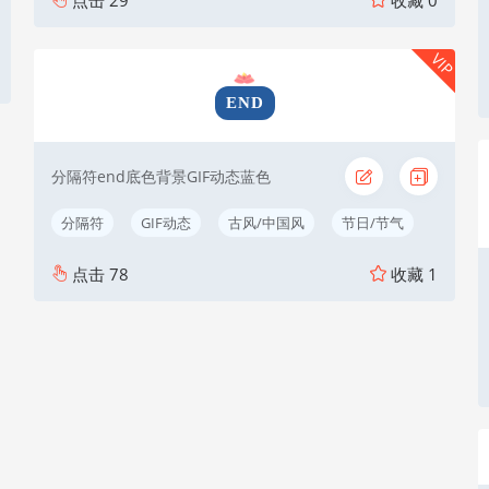
VIP
END
分隔符end底色背景GIF动态蓝色
分隔符
GIF动态
古风/中国风
节日/节气
点击
78
收藏
1