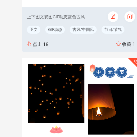
上下图文双图GIF动态蓝色古风
图文
GIF动态
古风/中国风
节日/节气
点击
18
收藏
1
V
中
元
节