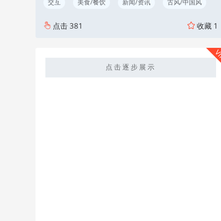
交互
美食/餐饮
新闻/资讯
古风/中国风
点击
381
收藏
1
V
点击逐步展示