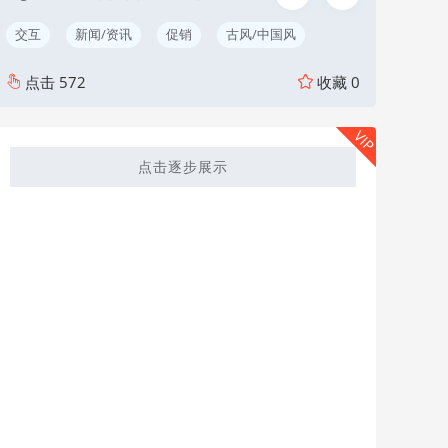
交互
新闻/资讯
促销
古风/中国风
点击
572
收藏
0
VIP
点击逐步展示