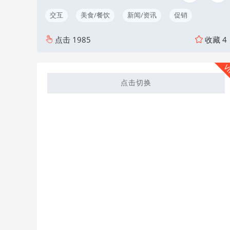
交互
美食/餐饮
新闻/资讯
促销
点击
1985
收藏
4
V
点击切换