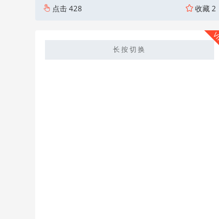
点击
428
收藏
2
V
长按切换