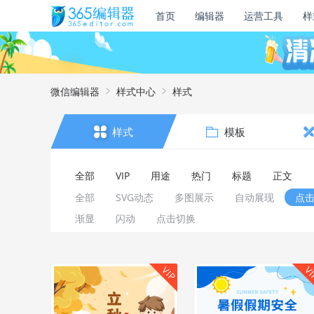
首页
编辑器
运营工具
样
微信编辑器
样式中心
样式
样式
模板
全部
VIP
用途
热门
标题
正文
全部
SVG动态
多图展示
自动展现
点
渐显
闪动
点击切换
VIP
V