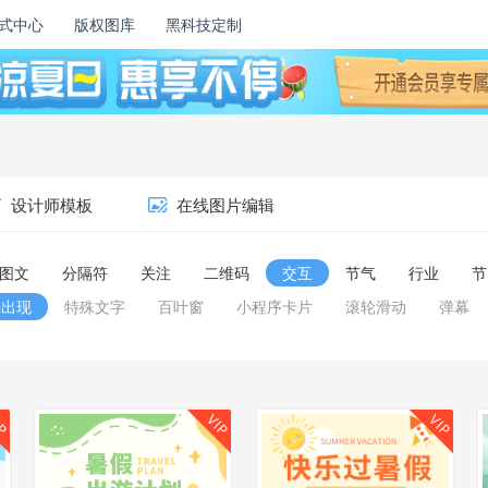
式中心
版权图库
黑科技定制
设计师模板
在线图片编辑
图文
分隔符
关注
二维码
交互
节气
行业
节
击出现
特殊文字
百叶窗
小程序卡片
滚轮滑动
弹幕
IP
VIP
VIP