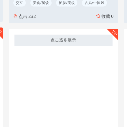
交互
美食/餐饮
护肤/美妆
古风/中国风
点击
232
收藏
0
IP
VIP
点击逐步展示