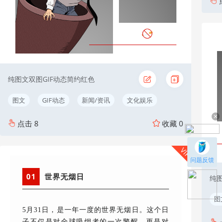
纯图文双图GIF动态简约红色
图文
GIF动态
新闻/资讯
文化娱乐
点击
8
收藏
0
VIP
问题反馈
01
世界无烟日
纯图
图
5月31日，是一年一度的世界无烟日。这个日
子不仅是对全球吸烟者的一次警醒，更是对