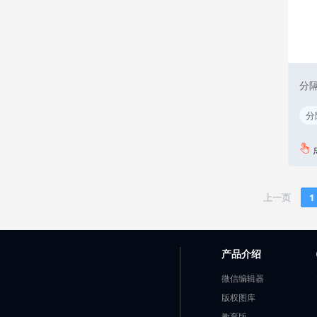
分隔
分
上一页
1
产品介绍
微信编辑器
版权图库
教育版