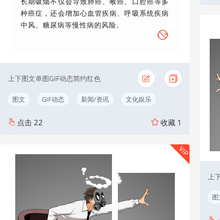
长期吸烟不仅会导致肺癌、喉癌、口腔癌等多
种癌症，还会增加心血管疾病、呼吸系统疾病
中风、糖尿病等慢性病的风险。
上下图文单图GIF动态简约红色
图文
GIF动态
新闻/资讯
文化娱乐
点击
22
收藏
1
VIP
上
图