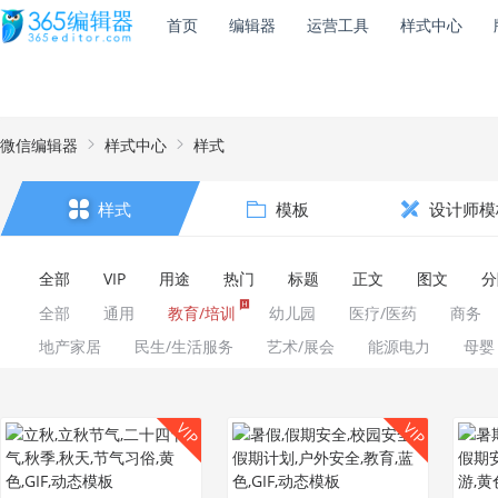
首页
编辑器
运营工具
样式中心
微信编辑器
样式中心
样式
样式
模板
设计师模
全部
VIP
用途
热门
标题
正文
图文
分
全部
通用
教育/培训
幼儿园
医疗/医药
商务
地产家居
民生/生活服务
艺术/展会
能源电力
母婴
VIP
VIP