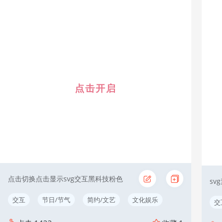
点击开启
点击切换点击显示svg交互黑科技粉色
交互
节日/节气
简约/文艺
文化娱乐
交