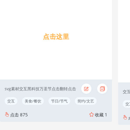
点击这里
svg素材交互黑科技万圣节点击翻转点击
交互
美食/餐饮
节日/节气
简约/文艺
交
点击
875
收藏
1