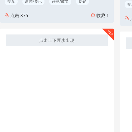
交互
新闻/资讯
诗歌/散文
促销
交
点击
875
收藏
1
VIP
点击上下逐步出现