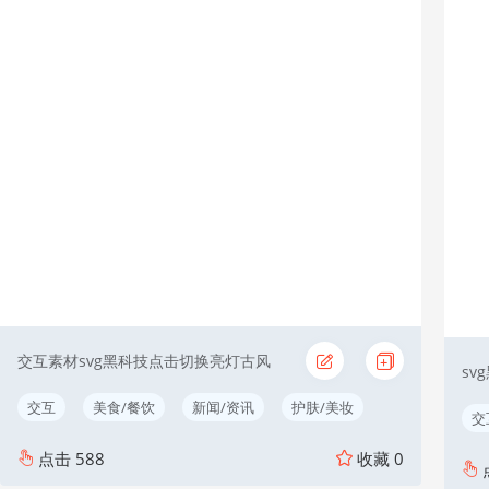
交互素材svg黑科技点击切换亮灯古风
s
交互
美食/餐饮
新闻/资讯
护肤/美妆
交
点击
588
收藏
0