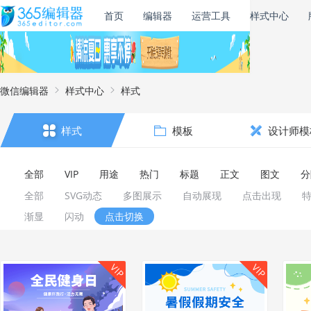
首页
编辑器
运营工具
样式中心
微信编辑器
样式中心
样式
样式
模板
设计师模
全部
VIP
用途
热门
标题
正文
图文
分
全部
SVG动态
多图展示
自动展现
点击出现
渐显
闪动
点击切换
VIP
VIP