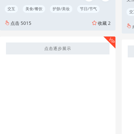
交互
美食/餐饮
护肤/美妆
节日/节气
交
点击
5015
收藏
2
VIP
点击逐步展示