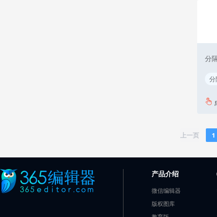
分隔
分
上一页
1
产品介绍
微信编辑器
版权图库
教育版