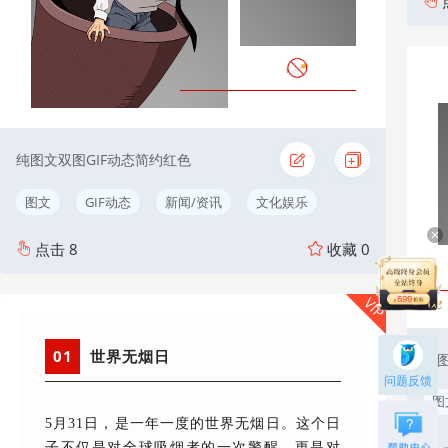
纯图文双图GIF动态简约红色
图文
GIF动态
新闻/资讯
文化娱乐
点击
8
收藏
0
VIP
01
世界无烟日
纯图
问题反馈
图
5月31日，是一年一度的世界无烟日。这个日
子不仅是对全球吸烟者的一次警醒，更是对