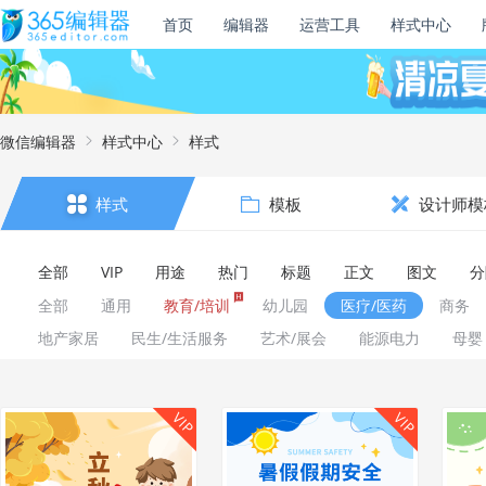
首页
编辑器
运营工具
样式中心
微信编辑器
样式中心
样式
样式
模板
设计师模
全部
VIP
用途
热门
标题
正文
图文
分
全部
通用
教育/培训
幼儿园
医疗/医药
商务
地产家居
民生/生活服务
艺术/展会
能源电力
母婴
VIP
VIP