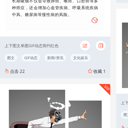
长期吸烟不仅会导致肺癌、喉癌、口腔癌等多
种癌症，还会增加心血管疾病、呼吸系统疾病
中风、糖尿病等慢性病的风险。
上下图文单图GIF动态简约红色
图文
GIF动态
新闻/资讯
文化娱乐
点击
22
收藏
1
VIP
上
图