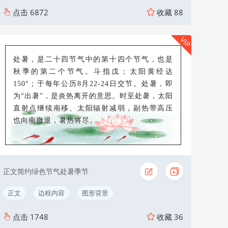
点击
6872
收藏
88
VIP
处暑，是二十四节气中的第十四个节气，也是
秋季的第二个节气。斗指戊；太阳黄经达
150°；于每年公历8月22-24日交节。处暑，即
为“出暑”，是炎热离开的意思。时至处暑，太阳
直射点继续南移、太阳辐射减弱，副热带高压
也向南撤退，暑热将尽。
正文简约绿色节气处暑季节
正文
边框内容
图形背景
点击
1748
收藏
36