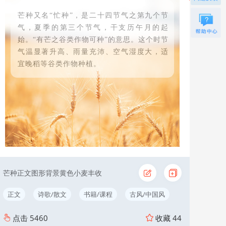
芒种又名“忙种”，是二十四节气之第九个节
气，夏季的第三个节气，干支历午月的起
始。“有芒之谷类作物可种”的意思。这个时节
气温显著升高、雨量充沛、空气湿度大，适
宜晚稻等谷类作物种植。
芒种正文图形背景黄色小麦丰收
正文
诗歌/散文
书籍/课程
古风/中国风
点击
5460
收藏
44