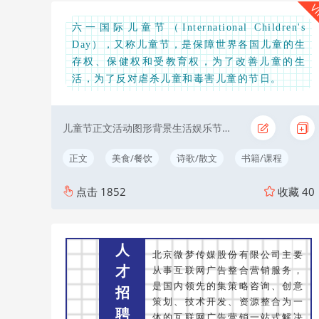
V
六一国际儿童节（International Children's
Day），又称儿童节，是保障世界各国儿童的生
存权、保健权和受教育权，为了改善儿童的生
活，为了反对虐杀儿童和毒害儿童的节日。
儿童节正文活动图形背景生活娱乐节日节气
正文
美食/餐饮
诗歌/散文
书籍/课程
点击
1852
收藏
40
人
北京微梦传媒股份有限公司主要
才
从事互联网广告整合营销服务，
是国内领先的集策略咨询、创意
招
策划、技术开发、资源整合为一
聘
体的互联网广告营销一站式解决