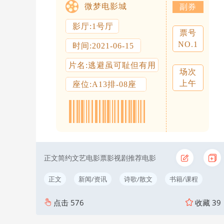
微梦电影城
副券
影厅:1号厅
票号
NO.1
时间:2021-06-15
片名:逃避虽可耻但有用
场次
上午
座位:A13排-08座
正文简约文艺电影票影视剧推荐电影
正文
新闻/资讯
诗歌/散文
书籍/课程
点击
576
收藏
39