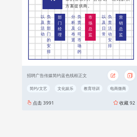
方案提供商。
以
负
分
负
以
负
部
市
营
及
责
析
责
及
责
门
场
销
活
部
及
公
日
活
经
总
总
动
门
布
司
常
动
理
监
监
的
置
市
安
安
场
排
排
的
招聘广告传媒简约蓝色线框正文
简约/文艺
文化娱乐
教育培训
电商微商
点击
3991
收藏
92