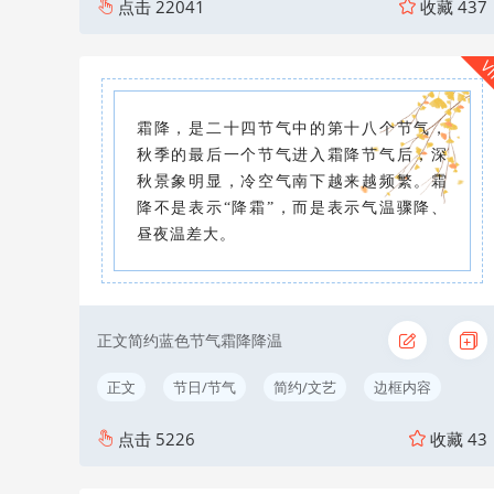
点击
22041
收藏
437
V
霜降，是二十四节气中的第十八个节气，
秋季的最后一个节气进入霜降节气后，深
秋景象明显，冷空气南下越来越频繁。霜
降不是表示“降霜”，而是表示气温骤降、
昼夜温差大。
正文简约蓝色节气霜降降温
正文
节日/节气
简约/文艺
边框内容
点击
5226
收藏
43