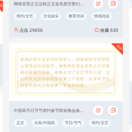
IP
网格背景正文边框正文蓝色星空梦幻简约文艺
简约/文艺
文化娱乐
教育培训
情感鸡汤
点击
29650
收藏
630
VIP
春晚的受众是全球所有华人，随着创作环境和受
众审美品位的提升，春晚创作者从未停止过对春
晚的探索与创新。春晚走过了文艺节目汇演、文
化时尚追踪和新民俗传播三个阶段，在探寻节目
内容和形式方面积累了丰富的经验。
中国风节日节气简约春节联欢晚会春晚黄色
正文
古风/中国风
节日/节气
简约/文艺