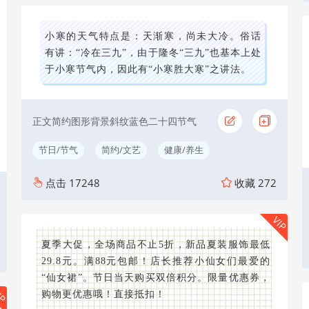
小寒的天气特点是：天渐寒，尚未大冷。俗话
有讲：“冷在三九”，由于隆冬“三九”也基本上处
于小寒节气内，因此有“小寒胜大寒”之讲法。
正文简约图形背景斜纹蓝色二十四节气
节日/节气
简约/文艺
健康/养生
点击
17248
收藏
272
生活方式
VIP
夏季大促，全场商品不止5折，新品夏装服饰最低
29.8元。满88元包邮！店长推荐小仙女们最爱的
“仙女裙”。节日当天购买双倍积分。限量优惠券，
IP
购物更优惠哦！直接抵扣！