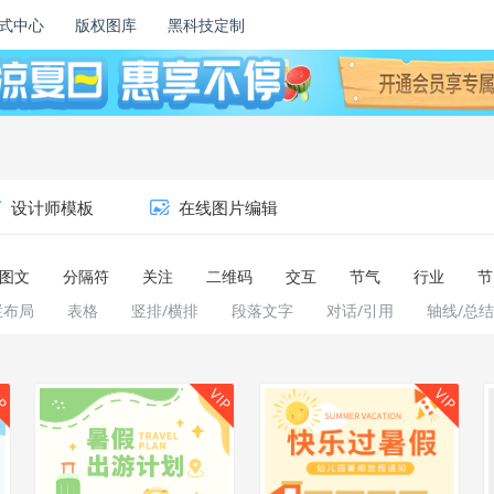
式中心
版权图库
黑科技定制
设计师模板
在线图片编辑
图文
分隔符
关注
二维码
交互
节气
行业
节
栏布局
表格
竖排/横排
段落文字
对话/引用
轴线/总结
IP
VIP
VIP