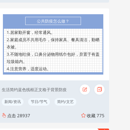
公共防疫怎么做？
1.居家勤开窗，经常通风。
2.家庭成员不共用毛巾，保持家具、餐具清洁，勤晒
衣被。
3.不随地吐痰，口鼻分泌物用纸巾包好，弃置于有盖
垃圾箱内。
4.注意营养，适度运动。
生活简约蓝色线框正文格子背景防疫
新闻/资讯
节日/节气
简约/文艺
点击
28937
收藏
775
文化娱乐