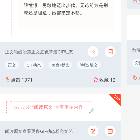
限憧憬，勇敢地迈出步伐。无论前方是荆
棘还是坦途，她都坚定不移。
分隔
正文轴线段落正文底色背景GIF动态
分
正文
GIF动态
美食/餐饮
诗歌/散文
点击
1371
收藏
12
VIP
“阅读原文”
点击此处
查看更多内容
阅读原文查看更多GIF动态粉色文艺