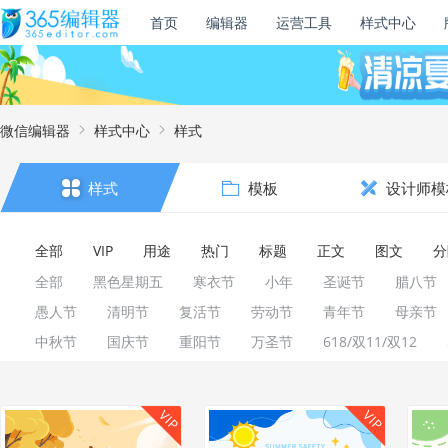
首页
编辑器
运营工具
样式中心
微信编辑器
样式中心
样式
样式
模板
设计师模
全部
VIP
用途
热门
标题
正文
图文
分
全部
黑色星期五
寒衣节
小年
圣诞节
腊八节
愚人节
清明节
复活节
劳动节
青年节
母亲节
中秋节
国庆节
重阳节
万圣节
618/双11/双12
VIP
VIP