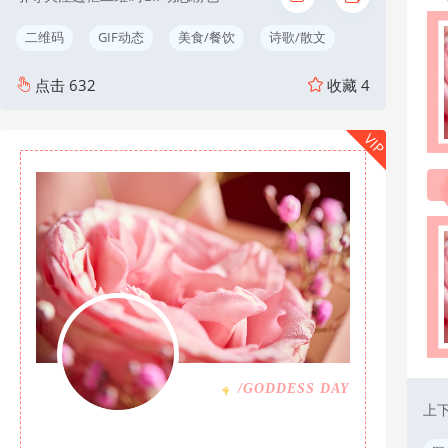
二维码
GIF动态
美食/餐饮
诗歌/散文
点击
632
收藏
4
VIP
/GODDESS DAY
上