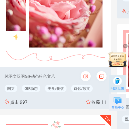
纯图文双图GIF动态粉色文艺
问题反馈
图文
GIF动态
美食/餐饮
诗歌/散文
点击
997
收藏
11
纯
VIP
图