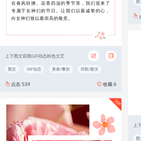
图
在春风轻拂、花香四溢的季节里，我们迎来了
专属于女神们的节日。让我们以最诚挚的心，
向女神们致以最崇高的敬意。
上下图文双图GIF动态粉色文艺
图文
GIF动态
美食/餐饮
诗歌/散文
点击
539
收藏
6
VIP
上
图