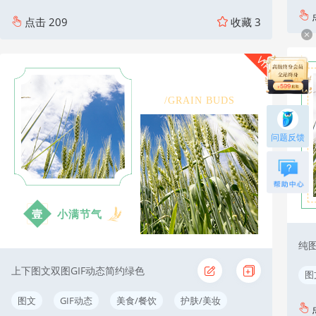
点击
209
收藏
3
VIP
/GRAIN BUDS
问题反馈
小满节气
壹
纯
上下图文双图GIF动态简约绿色
图
图文
GIF动态
美食/餐饮
护肤/美妆