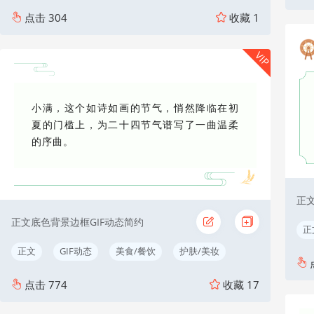
点击
304
收藏
1
VIP
小满，这个如诗如画的节气，悄然降临在初
夏的门槛上，为二十四节气谱写了一曲温柔
的序曲。
正
正文底色背景边框GIF动态简约
正
正文
GIF动态
美食/餐饮
护肤/美妆
点击
774
收藏
17