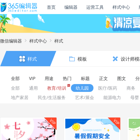
首页
编辑器
运营工具
样式中心
微信编辑器
样式中心
样式
样式
模板
设计师模
全部
VIP
用途
热门
标题
正文
图文
分
全部
通用
教育/培训
幼儿园
医疗/医药
商务
地产家居
民生/生活服务
艺术/展会
能源电力
母婴
VIP
VIP