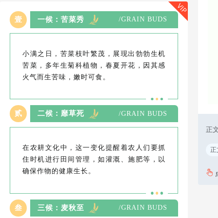
VIP
壹
一候：苦菜秀
/GRAIN BUDS
小满之日，苦菜枝叶繁茂，展现出勃勃生机
苦菜，多年生菊科植物，春夏开花，因其感
火气而生苦味，嫩时可食。
贰
二候：靡草死
/GRAIN BUDS
正
在农耕文化中，这一变化提醒着农人们要抓
正
住时机进行田间管理，如灌溉、施肥等，以
确保作物的健康生长。
叁
三候：麦秋至
/GRAIN BUDS