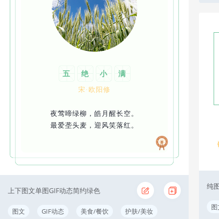
五
绝
小
满
宋·欧阳修
夜莺啼绿柳，皓月醒长空。
最爱垄头麦，迎风笑落红。
纯图
上下图文单图GIF动态简约绿色
图
图文
GIF动态
美食/餐饮
护肤/美妆