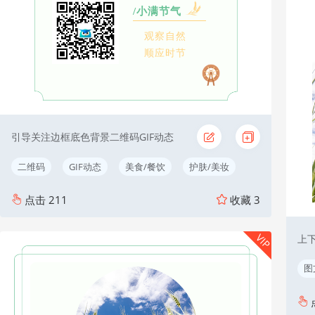
/小满节气
观察自然
顺应时节
引导关注边框底色背景二维码GIF动态
二维码
GIF动态
美食/餐饮
护肤/美妆
点击
211
收藏
3
VIP
上
图